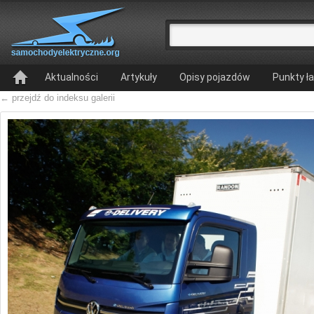
Aktualności
Artykuły
Opisy pojazdów
Punkty ł
← przejdź do indeksu galerii