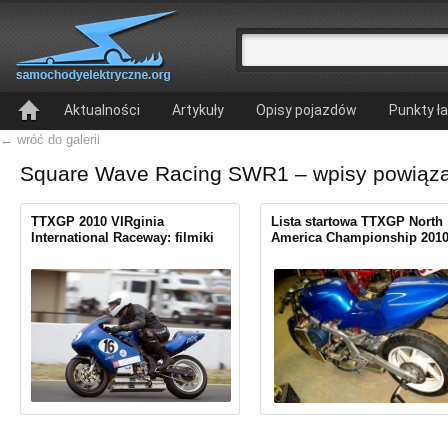
Aktualności
Artykuły
Opisy pojazdów
Punkty ł
← wróć do galerii
Square Wave Racing SWR1 – wpisy powiązan
TTXGP 2010 VIRginia
Lista startowa TTXGP North
International Raceway: filmiki
America Championship 201