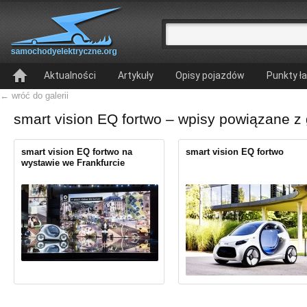
Aktualności
Artykuły
Opisy pojazdów
Punkty ł
← wróć do galerii
smart vision EQ fortwo – wpisy powiązane z 
smart vision EQ fortwo na
smart vision EQ fortwo
wystawie we Frankfurcie