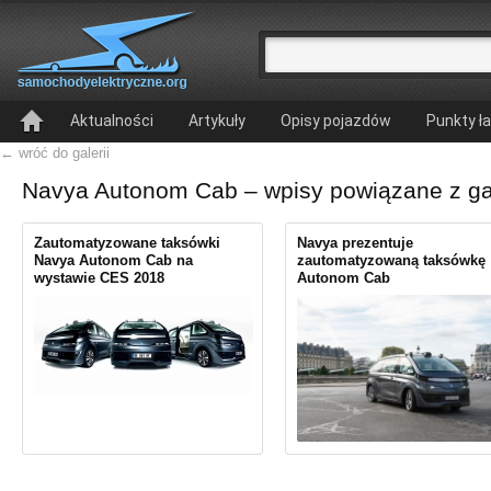
Aktualności
Artykuły
Opisy pojazdów
Punkty ł
← wróć do galerii
Navya Autonom Cab – wpisy powiązane z ga
Zautomatyzowane taksówki
Navya prezentuje
Navya Autonom Cab na
zautomatyzowaną taksówkę
wystawie CES 2018
Autonom Cab