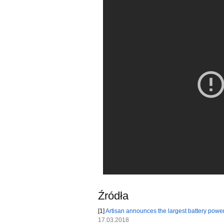
Źródła
[1]
Artisan announces the largest battery power
17.03.2018