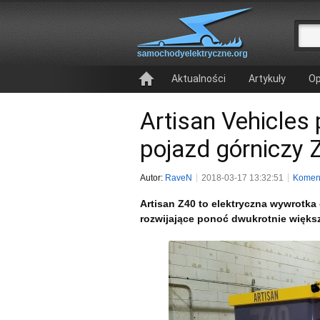
Aktualności
Artykuły
Op
Artisan Vehicles
pojazd górniczy 
Autor:
RaveN
2018-03-17 13:32:51
Koment
Artisan Z40 to elektryczna wywrotka d
rozwijające ponoć dwukrotnie więks