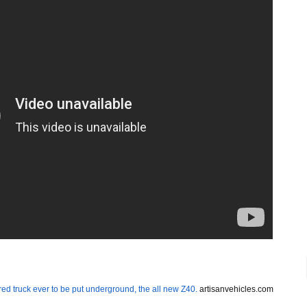
ed truck ever to be put underground, the all new Z40.
artisanvehicles.com