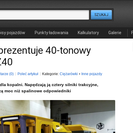
isy pojazdów
Punkty ładowania
Kalkulatory
Galerie
 prezentuje 40-tonowy
Z40
arze (0)
Poleć artykuł
Kategorie:
Ciężarówki
•
Inne pojazdy
la kopalni. Napędzają ją cztery silniki trakcyjne,
zą moc niż spalinowe odpowiedniki